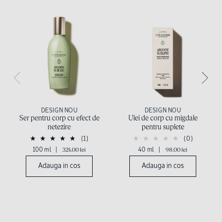
DESIGN NOU
DESIGN NOU
Ser pentru corp cu efect de
Ulei de corp cu migdale
netezire
pentru suplete
(1)
(0)
100 ml
|
324.00 lei
40 ml
|
98.00 lei
Adauga in cos
Adauga in cos