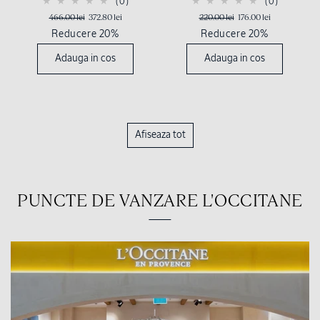
(0)
(0)
466.00 lei
372.80 lei
220.00 lei
176.00 lei
Reducere 20%
Reducere 20%
Adauga in cos
Adauga in cos
Afiseaza tot
PUNCTE DE VANZARE L'OCCITANE