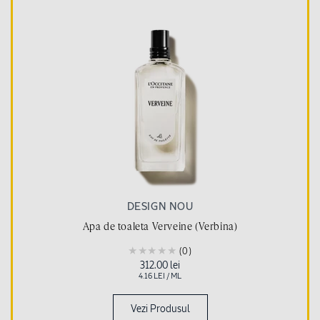
DESIGN NOU
Apa de toaleta Verveine (Verbina)
(0)
Pret
312.00 lei
obisnuit
PRET
PE
4.16 LEI
/
ML
UNITAR
Vezi Produsul