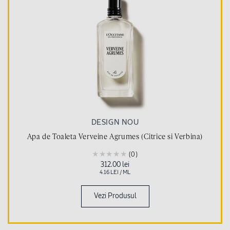
DESIGN NOU
Apa de Toaleta Verveine Agrumes (Citrice si Verbina)
(0)
Pret
312.00 lei
obisnuit
PRET
PE
4.16 LEI
/
ML
UNITAR
Vezi Produsul