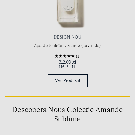
DESIGN NOU
Apa de toaleta Lavande (Lavanda)
(1)
Pret
312.00 lei
obisnuit
PRET
PE
4.16 LEI
/
ML
UNITAR
Vezi Produsul
Descopera Noua Colectie Amande
Sublime